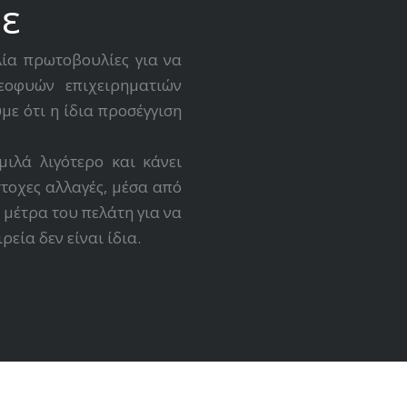
με
ία πρωτοβουλίες για να
εοφυών επιχειρηματιών
με ότι η ίδια προσέγγιση
ιλά λιγότερο και κάνει
τοχες αλλαγές, μέσα από
μέτρα του πελάτη για να
εία δεν είναι ίδια.