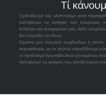
Τί κάνου
Σχεδιάζουμε και υλοποιούμε κατά παραγγελ
καλύψουμε τις ανάγκες των εταιρικών, ν
πελατών και συνεργατών μας, διότι γνωρίζου
δεν ταιριάζει σε όλους.
Είμαστε μια εταιρεία συμβούλων η οποία μ
περισσότερα, ως εκ τούτου παραδίδουμε εύσ
το σχεδιασμό πρωτοβουλιών φτιαγμένων στα 
καλύψουμε τις ανάγκες του, επειδή καμία εταιρ